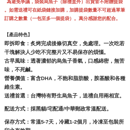
為避免爭議，袋裝烏魚子（除禮盒外）出貨皆不附贈提袋
。如需送禮可在紙袋鏈接加購，加購提袋數量不可超過單筆
訂購之數量（一包至多一個提袋）。萬分感謝您的配合。
【產品特色】
即拆即食：炙烤完成後條切真空，免處理。一次吃若
干塊解決人少吃不完整片又不易保存的煩惱。
古早風味：透著濃郁的烏魚子香氣，口感綿密，無苦
味，不死鹹。
營養價值：富含DHA，不飽和脂肪酸，胺基酸和各種
維生素。
送禮首選：台灣特有野生烏魚子，送禮自用兩相宜。
配送方式：採黑貓/宅配通/中華郵政常溫配送。
保存方式：常溫5-7天，冷藏1-2個月，冷凍至包裝所