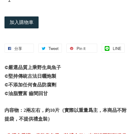
加入購物車
分享
Tweet
Pin it
LINE
嚴選品質上乘野生烏魚子
©️
堅持傳統古法日曬炮製
©️
不添加任何食品防腐劑
©️
油脂豐富
齒間回甘
©️
内容物：2兩左右，約10片（實際以重量爲主，本商品不附
提袋，不提供禮盒裝）