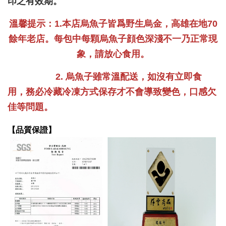
印之有效期。
溫馨提示：1.本店烏魚子皆爲野生烏金，高雄在地70
餘年老店。每包中每顆烏魚子顔色深淺不一乃正常現
象，請放心食用。
2. 烏魚子雖常溫配送，如沒有立即食
用，務必冷藏冷凍方式保存才不會導致變色，口感欠
佳等問題。
【品質保證】